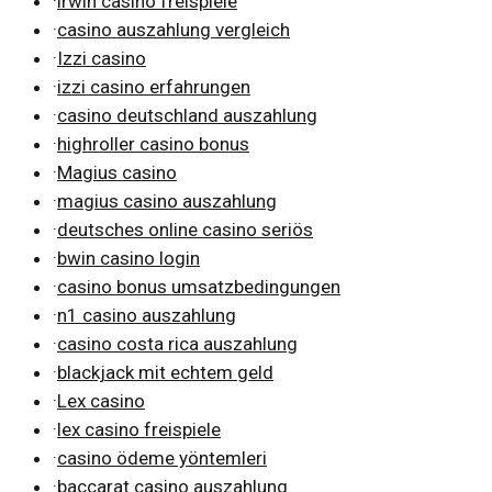
·
irwin casino freispiele
·
casino auszahlung vergleich
·
Izzi casino
·
izzi casino erfahrungen
·
casino deutschland auszahlung
·
highroller casino bonus
·
Magius casino
·
magius casino auszahlung
·
deutsches online casino seriös
·
bwin casino login
·
casino bonus umsatzbedingungen
·
n1 casino auszahlung
·
casino costa rica auszahlung
·
blackjack mit echtem geld
·
Lex casino
·
lex casino freispiele
·
casino ödeme yöntemleri
·
baccarat casino auszahlung