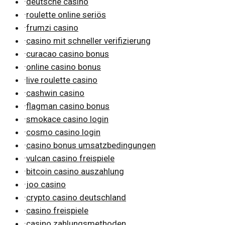
·
deutsche casino
·
roulette online seriös
·
frumzi casino
·
casino mit schneller verifizierung
·
curacao casino bonus
·
online casino bonus
·
live roulette casino
·
cashwin casino
·
flagman casino bonus
·
smokace casino login
·
cosmo casino login
·
casino bonus umsatzbedingungen
·
vulcan casino freispiele
·
bitcoin casino auszahlung
·
joo casino
·
crypto casino deutschland
·
casino freispiele
·
casino zahlungsmethoden