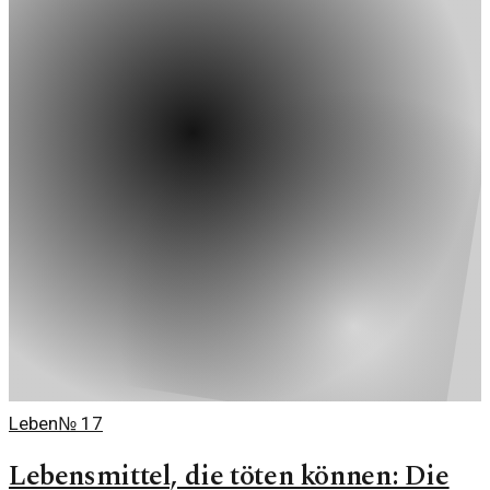
Leben
№
17
Lebensmittel, die töten können: Die