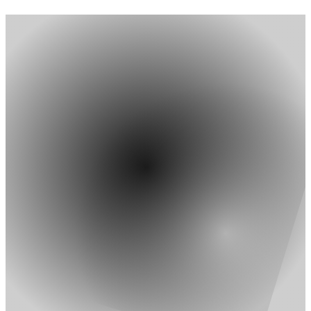
Grundstücksverkauf, der offenbar mit Schutt und Müll
belastet ist. Was bedeutet das für die Beteiligten?