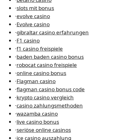
·
slots mit bonus
·
evolve casino
·
Evolve casino
·
gibraltar casino erfahrungen
·
F1 casino
·
f1 casino freispiele
·
baden baden casino bonus
·
robocat casino freispiele
·
online casino bonus
·
Flagman casino
·
flagman casino bonus code
·
krypto casino vergleich
·
casino zahlungsmethoden
·
wazamba casino
·
live casino bonus
·
seriöse online casinos
·
ice casino auszahlung