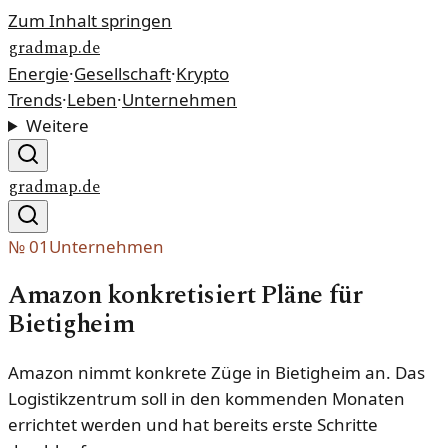
Zum Inhalt springen
gradmap.de
Energie
·
Gesellschaft
·
Krypto
Trends
·
Leben
·
Unternehmen
Weitere
gradmap.de
№
01
Unternehmen
Amazon konkretisiert Pläne für
Bietigheim
Amazon nimmt konkrete Züge in Bietigheim an. Das
Logistikzentrum soll in den kommenden Monaten
errichtet werden und hat bereits erste Schritte