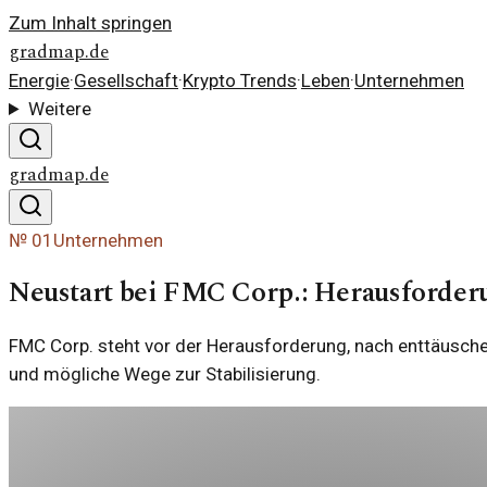
Zum Inhalt springen
gradmap.de
Energie
·
Gesellschaft
·
Krypto Trends
·
Leben
·
Unternehmen
Weitere
gradmap.de
№
01
Unternehmen
Neustart bei FMC Corp.: Herausforder
FMC Corp. steht vor der Herausforderung, nach enttäusch
und mögliche Wege zur Stabilisierung.