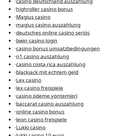
·
casino deutschland auszahlung
·
highroller casino bonus
·
Magius casino
·
magius casino auszahlung
·
deutsches online casino seriös
·
bwin casino login
·
casino bonus umsatzbedingungen
·
n1 casino auszahlung
·
casino costa rica auszahlung
·
blackjack mit echtem geld
·
Lex casino
·
lex casino freispiele
·
casino ödeme yöntemleri
·
baccarat casino auszahlung
·
online casino bonus
·
leon casino freispiele
·
Lukki casino
·
lukki casino 10 euro