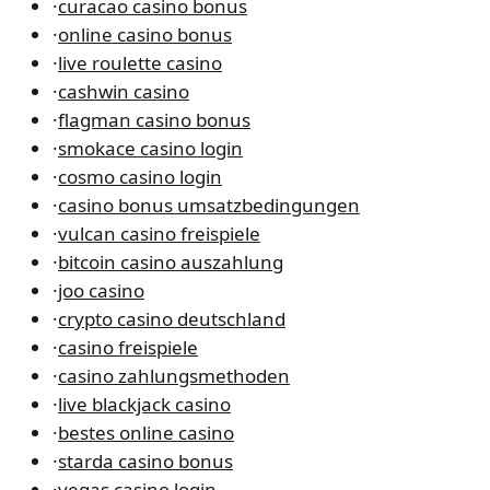
·
curacao casino bonus
·
online casino bonus
·
live roulette casino
·
cashwin casino
·
flagman casino bonus
·
smokace casino login
·
cosmo casino login
·
casino bonus umsatzbedingungen
·
vulcan casino freispiele
·
bitcoin casino auszahlung
·
joo casino
·
crypto casino deutschland
·
casino freispiele
·
casino zahlungsmethoden
·
live blackjack casino
·
bestes online casino
·
starda casino bonus
·
vegas casino login