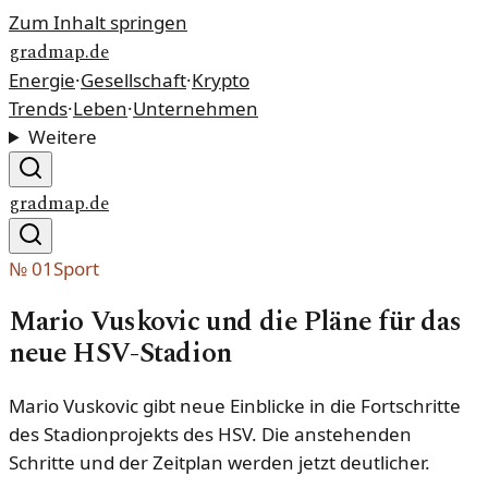
Zum Inhalt springen
gradmap.de
Energie
·
Gesellschaft
·
Krypto
Trends
·
Leben
·
Unternehmen
Weitere
gradmap.de
№
01
Sport
Mario Vuskovic und die Pläne für das
neue HSV-Stadion
Mario Vuskovic gibt neue Einblicke in die Fortschritte
des Stadionprojekts des HSV. Die anstehenden
Schritte und der Zeitplan werden jetzt deutlicher.