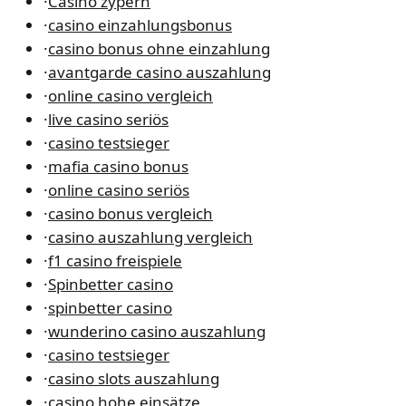
·
Casino zypern
·
casino einzahlungsbonus
·
casino bonus ohne einzahlung
·
avantgarde casino auszahlung
·
online casino vergleich
·
live casino seriös
·
casino testsieger
·
mafia casino bonus
·
online casino seriös
·
casino bonus vergleich
·
casino auszahlung vergleich
·
f1 casino freispiele
·
Spinbetter casino
·
spinbetter casino
·
wunderino casino auszahlung
·
casino testsieger
·
casino slots auszahlung
·
casino hohe einsätze