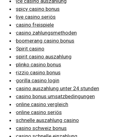
·
ice casino auszahlung
·
spicy casino bonus
·
live casino seriös
·
casino freispiele
·
casino zahlungsmethoden
·
boomerang casino bonus
·
Spirit casino
·
spirit casino auszahlung
·
plinko casino bonus
·
rizzio casino bonus
·
gorilla casino login
·
casino auszahlung unter 24 stunden
·
casino bonus umsatzbedingungen
·
online casino vergleich
·
online casino seriös
·
schnelle auszahlung casino
·
casino schweiz bonus
·
casino schnelle einzahlung