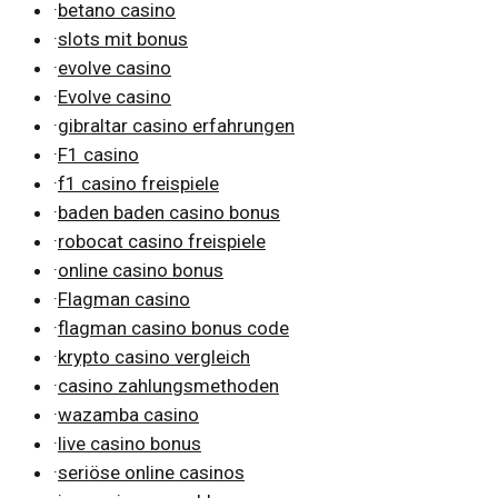
·
betano casino
·
slots mit bonus
·
evolve casino
·
Evolve casino
·
gibraltar casino erfahrungen
·
F1 casino
·
f1 casino freispiele
·
baden baden casino bonus
·
robocat casino freispiele
·
online casino bonus
·
Flagman casino
·
flagman casino bonus code
·
krypto casino vergleich
·
casino zahlungsmethoden
·
wazamba casino
·
live casino bonus
·
seriöse online casinos